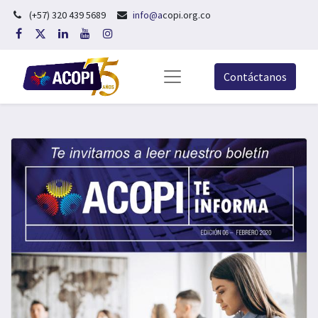
(+57) 320 439 5689
info@a
copi.org.co
Contáctanos