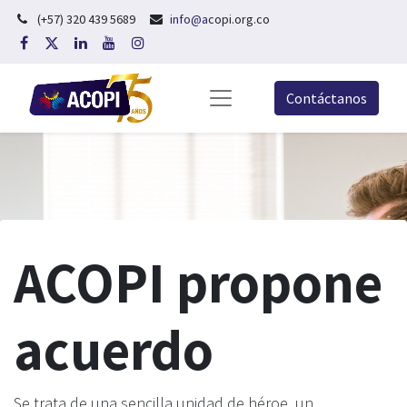
(+57) 320 439 5689
info@a
copi.org.co
Contáctanos
ACOPI propone
acuerdo
Se trata de una sencilla unidad de héroe, un